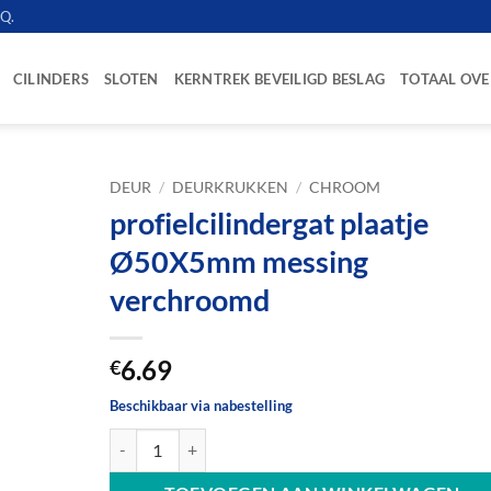
.Q.
CILINDERS
SLOTEN
KERNTREK BEVEILIGD BESLAG
TOTAAL OVE
DEUR
/
DEURKRUKKEN
/
CHROOM
profielcilindergat plaatje
Ø50X5mm messing
verchroomd
6.69
€
Beschikbaar via nabestelling
profielcilindergat plaatje Ø50X5mm messing verchroom