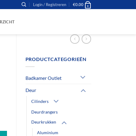
Login / Registreren
€
0.00
0
RZICHT
PRODUCTCATEGORIEËN
Badkamer Outlet
Deur
Cilinders
Deurdrangers
d aantal
Deurkrukken
Aluminium