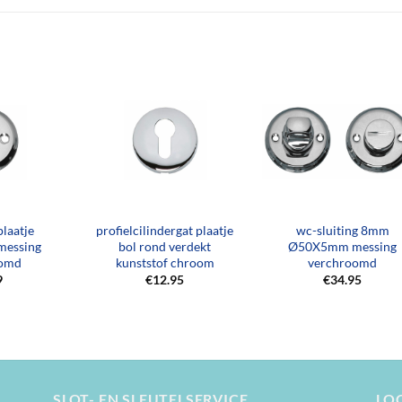
+
+
plaatje
profielcilindergat plaatje
wc-sluiting 8mm
essing
bol rond verdekt
Ø50X5mm messing
oomd
kunststof chroom
verchroomd
9
€
12.95
€
34.95
SLOT- EN SLEUTELSERVICE
LO