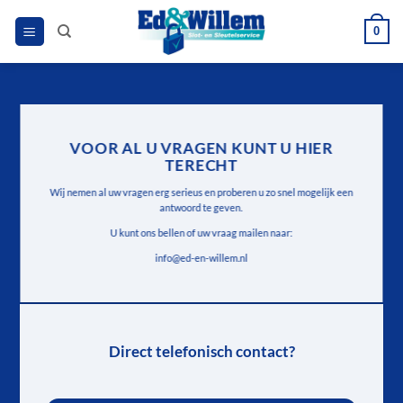
Ga
0
naar
inhoud
VOOR AL U VRAGEN KUNT U HIER
TERECHT
Wij nemen al uw vragen erg serieus en proberen u zo snel mogelijk een
antwoord te geven.
U kunt ons bellen of uw vraag mailen naar:
info@ed-en-willem.nl
Direct telefonisch contact?