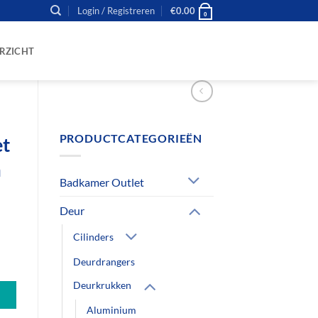
Login / Registreren
€
0.00
0
RZICHT
PRODUCTCATEGORIEËN
et
m
Badkamer Outlet
Deur
Cilinders
room aantal
Deurdrangers
Deurkrukken
Aluminium