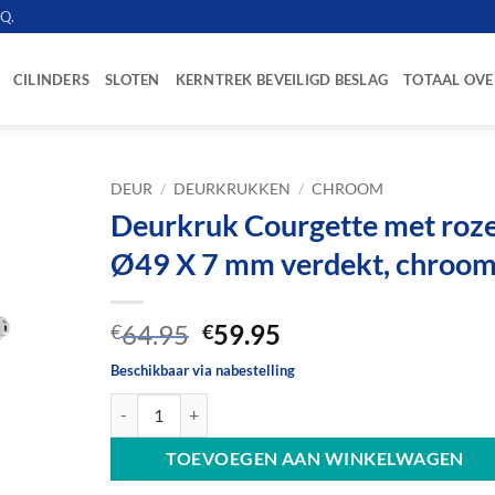
.Q.
CILINDERS
SLOTEN
KERNTREK BEVEILIGD BESLAG
TOTAAL OVE
DEUR
/
DEURKRUKKEN
/
CHROOM
Deurkruk Courgette met roz
Ø49 X 7 mm verdekt, chroo
Oorspronkelijke
Huidige
64.95
59.95
€
€
prijs
prijs
Beschikbaar via nabestelling
was:
is:
Deurkruk Courgette met rozet Ø49 X 7 mm verdekt, ch
€64.95.
€59.95.
TOEVOEGEN AAN WINKELWAGEN