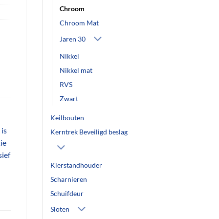
Chroom
Chroom Mat
Jaren 30
Nikkel
Nikkel mat
RVS
Zwart
Keilbouten
 is
Kerntrek Beveiligd beslag
ie
sief
Kierstandhouder
Scharnieren
Schuifdeur
Sloten