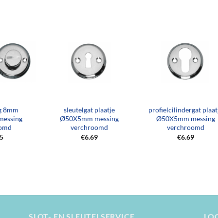
+
+
ng 8mm
sleutelgat plaatje
profielcilindergat plaat
essing
Ø50X5mm messing
Ø50X5mm messing
oomd
verchroomd
verchroomd
95
€
6.69
€
6.69
SLOT- EN SLEUTELSERVICE
LO