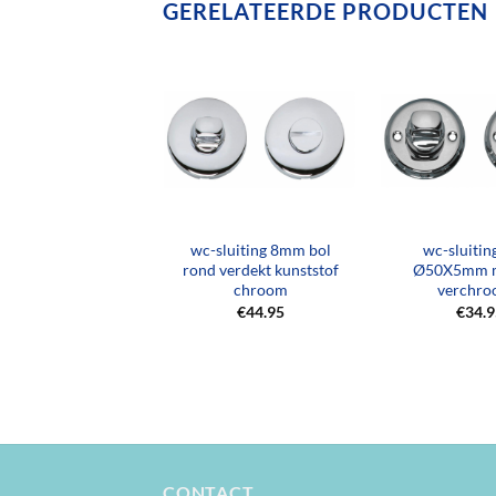
GERELATEERDE PRODUCTEN
+
+
lcilindergat plaatje
wc-sluiting 8mm bol
wc-sluiti
l rond verdekt
rond verdekt kunststof
Ø50X5mm m
nststof chroom
chroom
verchr
€
12.95
€
44.95
€
34.
CONTACT