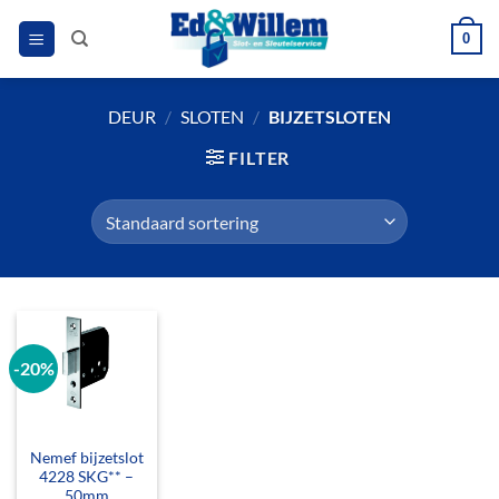
Ga
0
naar
inhoud
DEUR
/
SLOTEN
/
BIJZETSLOTEN
FILTER
-20%
Nemef bijzetslot
4228 SKG** –
50mm