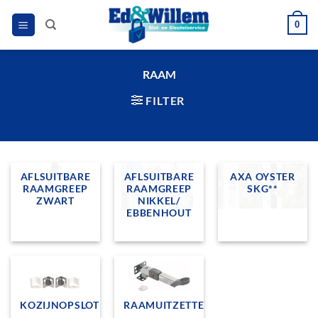
Ga
0
naar
inhoud
RAAM
FILTER
AFLSUITBARE
AFLSUITBARE
AXA OYSTER
RAAMGREEP
RAAMGREEP
SKG**
ZWART
NIKKEL/
EBBENHOUT
KOZIJNOPSLOT
RAAMUITZETTERS