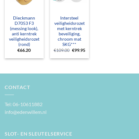
Dieckmann
Intersteel
D7053 F3
veiligheidsrozet
(messing look),
met kerntrek
anti kerntrek
beveiliging,
veiligheidsrozet
chroom mat
(rond)
SKG***
Oorspronkelijke
Huidige
€
66.20
€
109.00
€
99.95
prijs
prijs
was:
is:
€109.00.
€99.95.
CONTACT
Tel: 06-10611882
info@edenwillem.nl
SLOT- EN SLEUTELSERVICE