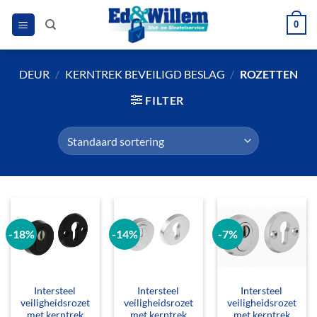
Ga
0
naar
inhoud
DEUR
/
KERNTREK BEVEILIGD BESLAG
/
ROZETTEN
FILTER
-18%
-14%
-7%
Intersteel
Intersteel
Intersteel
veiligheidsrozet
veiligheidsrozet
veiligheidsrozet
met kerntrek
met kerntrek
met kerntrek