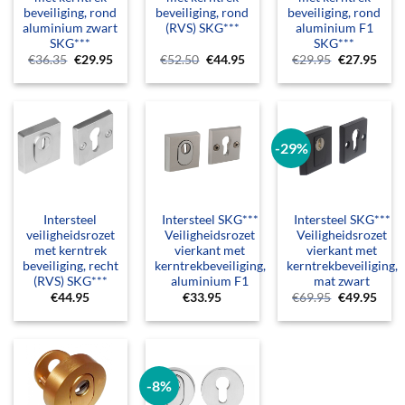
beveiliging, rond
beveiliging, rond
beveiliging, rond
aluminium zwart
(RVS) SKG***
aluminium F1
SKG***
SKG***
Oorspronkelijke
Huidige
Oorspronkelijke
Huidige
Oorspronkel
Huid
€
36.35
€
29.95
€
52.50
€
44.95
€
29.95
€
27.95
prijs
prijs
prijs
prijs
prijs
prijs
was:
is:
was:
is:
was:
is:
€36.35.
€29.95.
€52.50.
€44.95.
€29.95.
€27.
-29%
Intersteel
Intersteel SKG***
Intersteel SKG***
veiligheidsrozet
Veiligheidsrozet
Veiligheidsrozet
met kerntrek
vierkant met
vierkant met
beveiliging, recht
kerntrekbeveiliging,
kerntrekbeveiliging,
(RVS) SKG***
aluminium F1
mat zwart
Oorspronkel
Huid
€
44.95
€
33.95
€
69.95
€
49.95
prijs
prijs
was:
is:
€69.95.
€49.
-8%