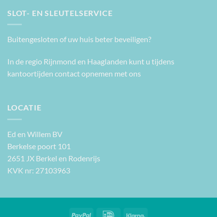
SLOT- EN SLEUTELSERVICE
Buitengesloten of uw huis beter beveiligen?
In de regio Rijnmond en Haaglanden kunt u tijdens
kantoortijden contact opnemen met ons
LOCATIE
Ed en Willem BV
Berkelse poort 101
2651 JX Berkel en Rodenrijs
KVK nr: 27103963
PayPal
IDeal
Klarna