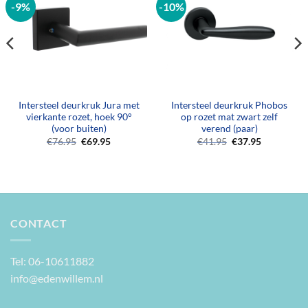
-9%
-10%
Intersteel deurkruk Jura met
Intersteel deurkruk Phobos
vierkante rozet, hoek 90°
op rozet mat zwart zelf
(voor buiten)
verend (paar)
Oorspronkelijke
Huidige
Oorspronkelijke
Huidige
€
76.95
€
69.95
€
41.95
€
37.95
prijs
prijs
prijs
prijs
was:
is:
was:
is:
€76.95.
€69.95.
€41.95.
€37.95.
CONTACT
Tel: 06-10611882
info@edenwillem.nl