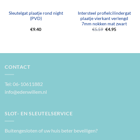
Sleutelgat plaatje rond night
Intersteel profielcilindergat
(PVD)
plaatje vierkant verlengd
7mm nokken mat zwart
Oorspronkelijke
Huidige
€
9.40
€
5.59
€
4.95
prijs
prijs
was:
is:
€5.59.
€4.95.
CONTACT
Tel: 06-10611882
info@edenwillem.nl
SLOT- EN SLEUTELSERVICE
Buitengesloten of uw huis beter beveiligen?