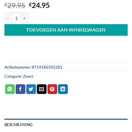
Oorspronkelijke
Huidige
29.95
24.95
€
€
prijs
prijs
Intersteel deurkruk Broome op vierkante rozet mat zwart zelf verend (
was:
is:
€29.95.
€24.95.
TOEVOEGEN AAN WINKELWAGEN
Artikelnummer:
8714186505281
Categorie:
Zwart
BESCHRIJVING