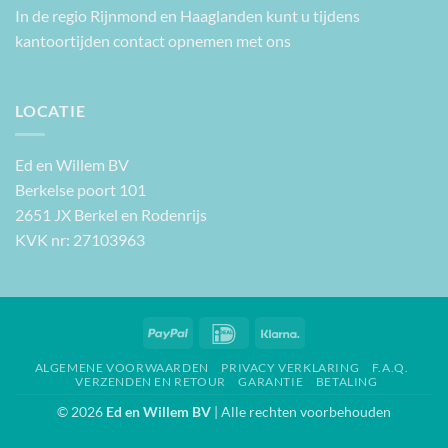
In de regio Rijnmond en Haaglanden kunt u tijdens
kantoortijden contact opnemen met ons
LOCATIE
Ed en Willem BV
Berkelse poort 101
2651 JX Berkel en Rodenrijs
KVK nr: 27103963
PayPal
IDeal
Klarna
ALGEMENE VOORWAARDEN
PRIVACY VERKLARING
F.A.Q.
VERZENDEN EN RETOUR
GARANTIE
BETALING
© 2026
Ed en Willem BV
| Alle rechten voorbehouden