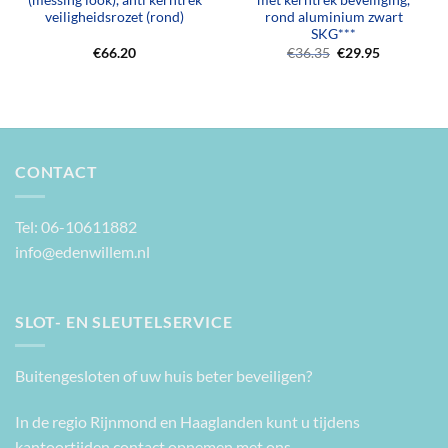
(messing look), anti kerntrek
met kerntrek beveiliging,
veiligheidsrozet (rond)
rond aluminium zwart
SKG***
Oorspronkelijke
Huidige
€
66.20
€
36.35
€
29.95
prijs
prijs
was:
is:
€36.35.
€29.95.
CONTACT
Tel: 06-10611882
info@edenwillem.nl
SLOT- EN SLEUTELSERVICE
Buitengesloten of uw huis beter beveiligen?
In de regio Rijnmond en Haaglanden kunt u tijdens
kantoortijden contact opnemen met ons