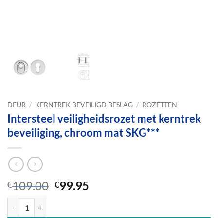
DEUR
/
KERNTREK BEVEILIGD BESLAG
/
ROZETTEN
Intersteel veiligheidsrozet met kerntrek
beveiliging, chroom mat SKG***
Oorspronkelijke
Huidige
109.00
99.95
€
€
prijs
prijs
Intersteel veiligheidsrozet met kerntrek beveiliging, chroom mat SKG*
was:
is: