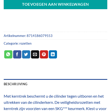
€109.00.
€99.95.
TOEVOEGEN AAN WINKELWAGEN
Artikelnummer:
8714186079553
Categorie:
rozetten
BESCHRIJVING
Met kerntrek beschermt u de cilinder tegen uitboren en het
uitrekken van de cilinderkern. De veiligheidsrozetten met
kerntrek zijn voorzien van een SKG*** keurmerk. Kiest u voor