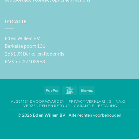
LOCATIE
Ed en Willem BV
Berkelse poort 101
2651 JX Berkel en Rodenrijs
KVK nr: 27103963
PayPal
IDeal
Klarna
ALGEMENE VOORWAARDEN
PRIVACY VERKLARING
F.A.Q.
VERZENDEN EN RETOUR
GARANTIE
BETALING
© 2026
Ed en Willem BV
| Alle rechten voorbehouden