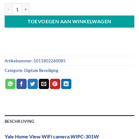
prijs
prijs
Yale Home View WiFi camera WIPC-301W aantal
was:
is:
€99.00.
€64.99.
TOEVOEGEN AAN WINKELWAGEN
Artikelnummer:
5011802260085
Categorie:
Digitale Beveiliging
BESCHRIJVING
Yale Home View WiFi camera WIPC-301W