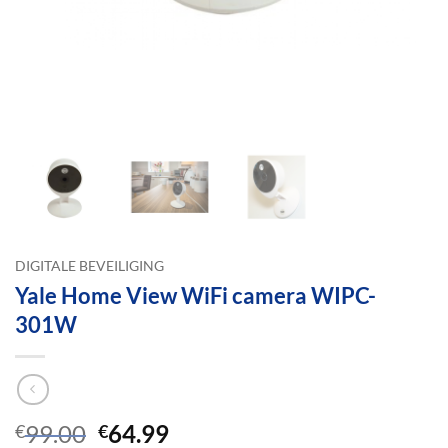
DIGITALE BEVEILIGING
Yale Home View WiFi camera WIPC-
301W
Oorspronkelijke
Huidige
99.00
64.99
€
€