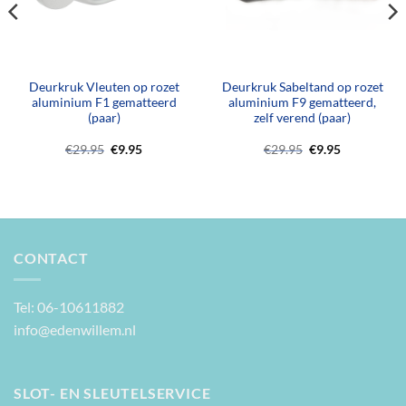
Deurkruk Vleuten op rozet
Deurkruk Sabeltand op rozet
aluminium F1 gematteerd
aluminium F9 gematteerd,
(paar)
zelf verend (paar)
Oorspronkelijke
Huidige
Oorspronkelijke
Huidige
€
29.95
€
9.95
€
29.95
€
9.95
prijs
prijs
prijs
prijs
was:
is:
was:
is:
€29.95.
€9.95.
€29.95.
€9.95.
CONTACT
Tel: 06-10611882
info@edenwillem.nl
SLOT- EN SLEUTELSERVICE