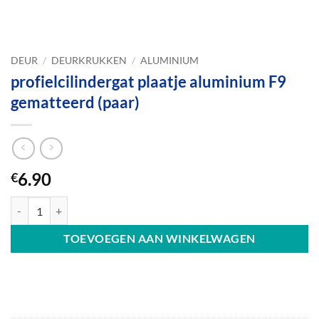
DEUR
/
DEURKRUKKEN
/
ALUMINIUM
profielcilindergat plaatje aluminium F9
gematteerd (paar)
6.90
€
profielcilindergat plaatje aluminium F9 gematteerd (paar) aantal
TOEVOEGEN AAN WINKELWAGEN