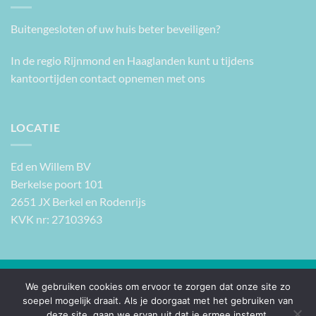
Buitengesloten of uw huis beter beveiligen?
In de regio Rijnmond en Haaglanden kunt u tijdens
kantoortijden contact opnemen met ons
LOCATIE
Ed en Willem BV
Berkelse poort 101
2651 JX Berkel en Rodenrijs
KVK nr: 27103963
PayPal
IDeal
Klarna
We gebruiken cookies om ervoor te zorgen dat onze site zo
soepel mogelijk draait. Als je doorgaat met het gebruiken van
ALGEMENE VOORWAARDEN
PRIVACY VERKLARING
F.A.Q.
deze site, gaan we ervan uit dat je ermee instemt.