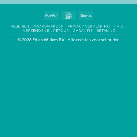
PayPal
IDeal
Klarna
ALGEMENE VOORWAARDEN
PRIVACY VERKLARING
F.A.Q.
VERZENDEN EN RETOUR
GARANTIE
BETALING
© 2026
Ed en Willem BV
| Alle rechten voorbehouden