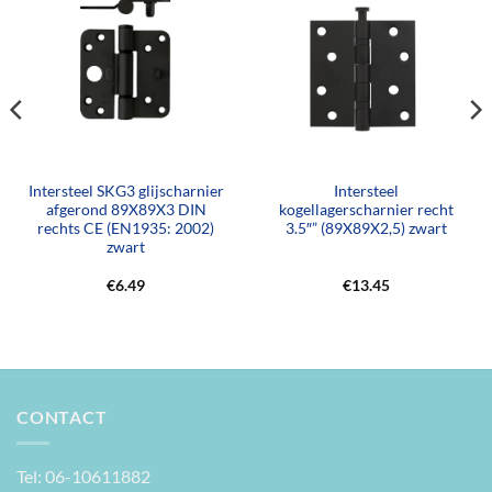
Intersteel SKG3 glijscharnier
Intersteel
afgerond 89X89X3 DIN
kogellagerscharnier recht
rechts CE (EN1935: 2002)
3.5″” (89X89X2,5) zwart
zwart
€
6.49
€
13.45
CONTACT
Tel: 06-10611882