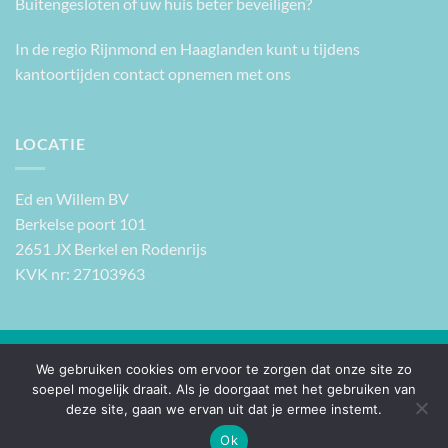
Buitengesloten of uw huis beter beveiligen?
In de regio Rijnmond en Haaglanden kunt u tijdens
kantoortijden contact opnemen met ons
LOCATIE
Ed en Willem BV
Berkelse poort 101
2651 JX Berkel en Rodenrijs
KVK nr: 27103963
PayPal
IDeal
Klarna
We gebruiken cookies om ervoor te zorgen dat onze site zo
soepel mogelijk draait. Als je doorgaat met het gebruiken van
ALGEMENE VOORWAARDEN
PRIVACY VERKLARING
F.A.Q.
deze site, gaan we ervan uit dat je ermee instemt.
VERZENDEN EN RETOUR
GARANTIE
BETALING
Ok
© 2026
Ed en Willem BV
| Alle rechten voorbehouden