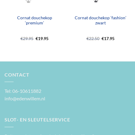
Cornat douchekop
Cornat douchekop ‘fashion’
‘premium’
zwart
Oorspronkelijke
Huidige
Oorspronkelijke
Huidige
€
29.95
€
19.95
€
22.50
€
17.95
prijs
prijs
prijs
prijs
was:
is:
was:
is:
€29.95.
€19.95.
€22.50.
€17.95.
CONTACT
Tel: 06-10611882
info@edenwillem.nl
SLOT- EN SLEUTELSERVICE