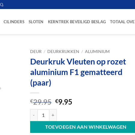
.Q.
CILINDERS
SLOTEN
KERNTREK BEVEILIGD BESLAG
TOTAAL OVE
DEUR
/
DEURKRUKKEN
/
ALUMINIUM
Deurkruk Vleuten op rozet
aluminium F1 gematteerd
(paar)
Oorspronkelijke
Huidige
29.95
9.95
€
€
prijs
prijs
Deurkruk Vleuten op rozet aluminium F1 gematteerd (pa
was:
is:
€29.95.
€9.95.
TOEVOEGEN AAN WINKELWAGEN