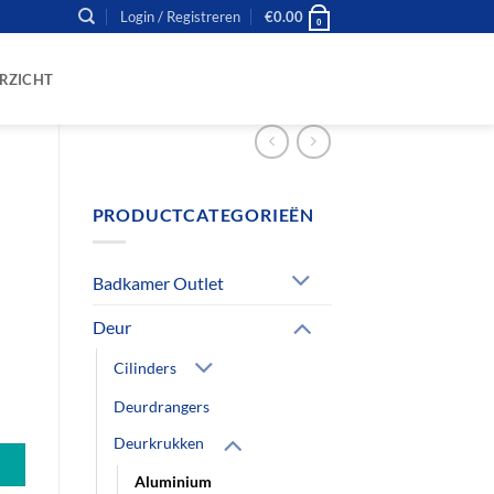
Login / Registreren
€
0.00
0
RZICHT
PRODUCTCATEGORIEËN
Badkamer Outlet
Deur
Cilinders
Deurdrangers
ar) aantal
Deurkrukken
Aluminium