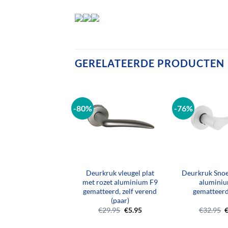
GERELATEERDE PRODUCTEN
-80%
-76%
+
+
kruk Conisch en
Deurkruk vleugel plat
Deurkruk Snoe
et aluminium F1
met rozet aluminium F9
alumini
(paar)
gematteerd, zelf verend
gematteerd
(paar)
Oorspronkelijke
Huidige
O
€
14.85
€
29.95
€
5.95
€
32.95
prijs
prijs
p
was:
is:
w