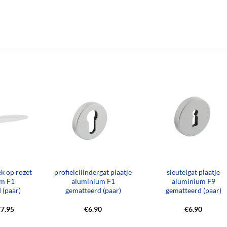
+
+
k op rozet
profielcilindergat plaatje
sleutelgat plaatje
um F1
aluminium F1
aluminium F9
 (paar)
gematteerd (paar)
gematteerd (paar)
orspronkelijke
Huidige
€
7.95
€
6.90
€
6.90
rijs
prijs
as:
is: