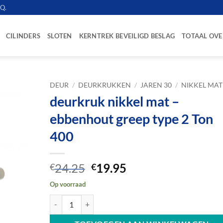
.Q.
CILINDERS
SLOTEN
KERNTREK BEVEILIGD BESLAG
TOTAAL OVE
DEUR
/
DEURKRUKKEN
/
JAREN 30
/
NIKKEL MAT
deurkruk nikkel mat –
ebbenhout greep type 2 Ton
400
Oorspronkelijke
Huidige
24.25
19.95
€
€
prijs
prijs
Op voorraad
was:
is:
deurkruk nikkel mat - ebbenhout greep type 2 Ton 400 a
€24.25.
€19.95.