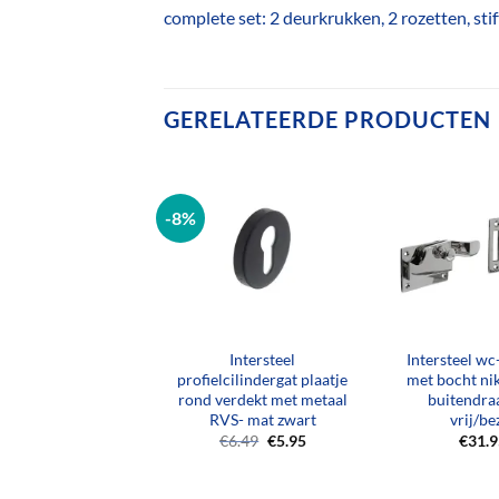
complete set: 2 deurkrukken, 2 rozetten, sti
GERELATEERDE PRODUCTEN
-8%
+
+
steel Sleutelplaatje
Intersteel
Intersteel wc
ierkant nikkel
profielcilindergat plaatje
met bocht nik
nendeur, 2 stuks)
rond verdekt met metaal
buitendra
RVS- mat zwart
vrij/be
Oorspronkelijke
Huidige
Oorspronkelijke
Huidige
24.99
€
22.50
€
6.49
€
5.95
€
31.
prijs
prijs
prijs
prijs
was:
is:
was:
is:
€24.99.
€22.50.
€6.49.
€5.95.