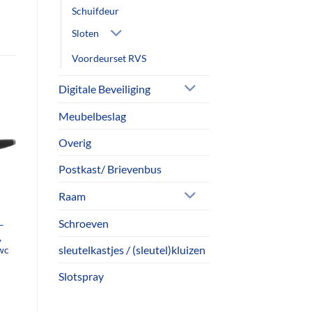
Schuifdeur
Sloten
Voordeurset RVS
Digitale Beveiliging
Meubelbeslag
Overig
Postkast/ Brievenbus
Raam
Schroeven
–
,
sleutelkastjes / (sleutel)kluizen
wc
elijke
idige
Slotspray
js
.99.