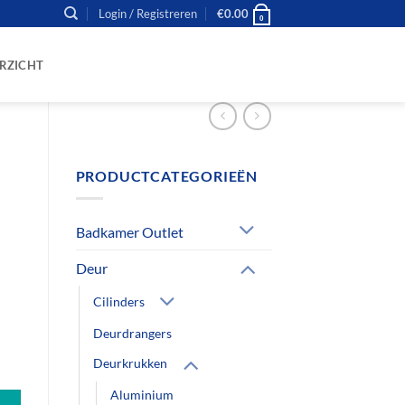
Login / Registreren
€
0.00
0
RZICHT
PRODUCTCATEGORIEËN
Badkamer Outlet
Deur
Cilinders
Deurdrangers
antal
Deurkrukken
Aluminium