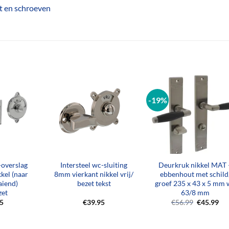
ft en schroeven
-19%
+
+
-overslag
Intersteel wc-sluiting
Deurkruk nikkel MAT 
kel (naar
8mm vierkant nikkel vrij/
ebbenhout met schild
aiend)
bezet tekst
groef 235 x 43 x 5 mm 
zet
63/8 mm
Oorspronk
Hu
95
€
39.95
€
56.99
€
45.99
prijs
pri
was:
is:
€56.99.
€45