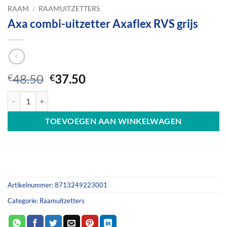
RAAM
/
RAAMUITZETTERS
Axa combi-uitzetter Axaflex RVS grijs
Oorspronkelijke
Huidige
48.50
37.50
€
€
prijs
prijs
Axa combi-uitzetter Axaflex RVS grijs aantal
was:
is:
€48.50.
€37.50.
TOEVOEGEN AAN WINKELWAGEN
Artikelnummer:
8713249223001
Categorie:
Raamuitzetters