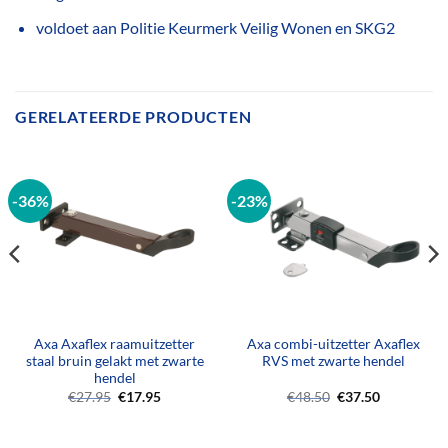
voldoet aan Politie Keurmerk Veilig Wonen en SKG2
GERELATEERDE PRODUCTEN
-36%
-23%
Axa Axaflex raamuitzetter
Axa combi-uitzetter Axaflex
staal bruin gelakt met zwarte
RVS met zwarte hendel
hendel
Oorspronkelijke
Huidige
Oorspronkelijke
Huidige
€
27.95
€
17.95
€
48.50
€
37.50
prijs
prijs
prijs
prijs
was:
is:
was:
is:
€27.95.
€17.95.
€48.50.
€37.50.