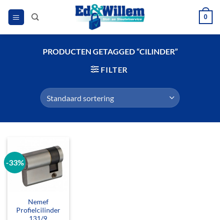
Ga
0
naar
inhoud
PRODUCTEN GETAGGED “CILINDER”
FILTER
-33%
Nemef
Profielcilinder
131/9