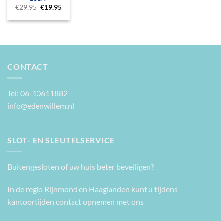
Oorspronkelijke
Huidige
€
29.95
€
19.95
prijs
prijs
was:
is:
€29.95.
€19.95.
CONTACT
Tel: 06-10611882
info@edenwillem.nl
SLOT- EN SLEUTELSERVICE
Buitengesloten of uw huis beter beveiligen?
In de regio Rijnmond en Haaglanden kunt u tijdens
kantoortijden contact opnemen met ons