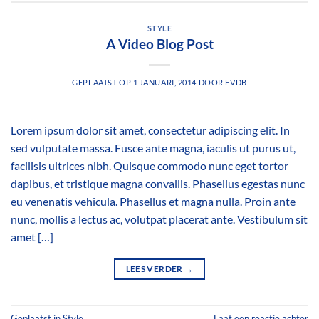
STYLE
A Video Blog Post
GEPLAATST OP
1 JANUARI, 2014
DOOR
FVDB
Lorem ipsum dolor sit amet, consectetur adipiscing elit. In
sed vulputate massa. Fusce ante magna, iaculis ut purus ut,
facilisis ultrices nibh. Quisque commodo nunc eget tortor
dapibus, et tristique magna convallis. Phasellus egestas nunc
eu venenatis vehicula. Phasellus et magna nulla. Proin ante
nunc, mollis a lectus ac, volutpat placerat ante. Vestibulum sit
amet […]
LEES VERDER
→
Geplaatst in
Style
Laat een reactie achter