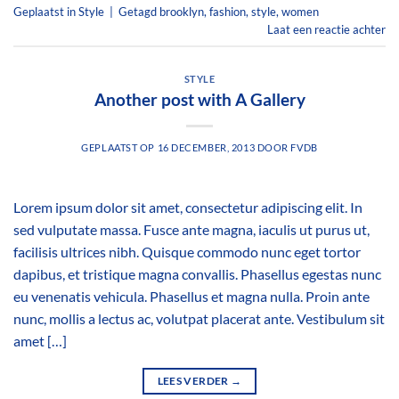
Geplaatst in
Style
|
Getagd
brooklyn
,
fashion
,
style
,
women
Laat een reactie achter
STYLE
Another post with A Gallery
GEPLAATST OP
16 DECEMBER, 2013
DOOR
FVDB
Lorem ipsum dolor sit amet, consectetur adipiscing elit. In
sed vulputate massa. Fusce ante magna, iaculis ut purus ut,
facilisis ultrices nibh. Quisque commodo nunc eget tortor
dapibus, et tristique magna convallis. Phasellus egestas nunc
eu venenatis vehicula. Phasellus et magna nulla. Proin ante
nunc, mollis a lectus ac, volutpat placerat ante. Vestibulum sit
amet […]
LEES VERDER
→